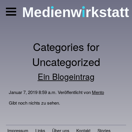
i
i
Med
enw
rkstatt
Digitale Geschichten
Categories for
Silhouetten-Trickfilm
Uncategorized
Foto-Comics
Ein Blogeintrag
Kreativ-Pädagogik
Fotografie
Januar 7, 2019 8:59 a.m.
Veröffentlicht von
Mento
Termine
Gibt noch nichts zu sehen.
Über uns
Kontakt
Impressum
Links
Über uns
Kontakt
Stories