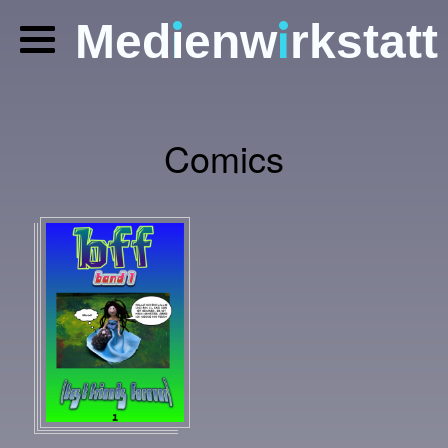
i
i
Med
enw
rkstatt
Digitale Geschichten
Comics
Silhouetten-Trickfilm
Foto-Comics
Comics
Kreativ-Pädagogik
Fotografie
Termine
Über uns